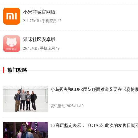
小米商城官网版
211.77MB / 手机应用 /
7
猫咪社区安卓版
26.45MB / 手机应用 /
9
热门攻略
小岛秀夫和CDPR团队碰面难道又要在《赛博
资讯活动
2025-11-10
T2高层坚定表示：《GTA6》此次的发售日期