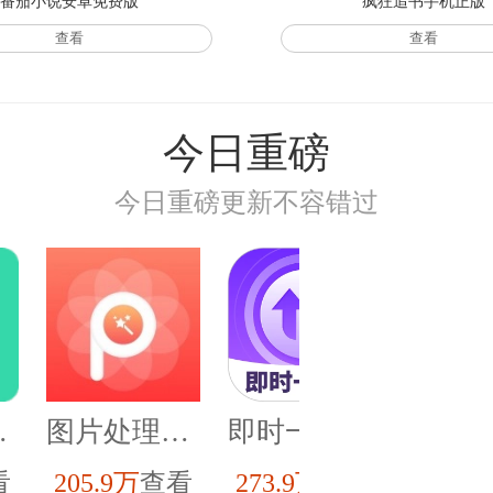
番茄小说安卓免费版
疯狂追书手机正版
查看
查看
今日重磅
今日重磅更新不容错过
官方版
图片处理p图直装版
即时一键连最新版
看
205.9万
查看
273.9万
查看
449.1