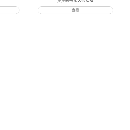
昊昊听书永久会员版
查看
顶盛电竞安卓直装版
美图拼图最新免费版
阿房影视去广告版
万
查看
302.8万
查看
312.3万
查看
1