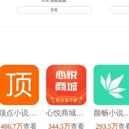
钉钉免费原版
查看
顶点小说去广告版
心悦商城安卓直装版
颜畅小说安卓
486.7万
查看
344.5万
查看
293.5万
查