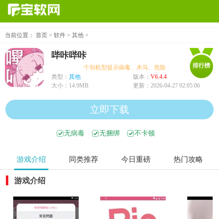
当前位置：
首页
>
软件
>
其他
>
哔咔哔咔
排行榜
个别机型提示病毒、木马、危险，均为误报可放心下载
类型：
其他
版本：
V6.4.4
大小：
14.9MB
更新：
2026-04-27 02:05:06
立即下载
无病毒
无捆绑
不卡顿
游戏介绍
同类推荐
今日重磅
热门攻略
游戏介绍