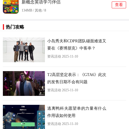
新概念英语学习伴侣
查看
134MB / 其他 /
8
更
热门攻略
小岛秀夫和CDPR团队碰面难道又
要在《赛博朋克》中客串？
资讯活动
2025-11-10
T2高层坚定表示：《GTA6》此次
的发售日期不会有问题
资讯活动
2025-11-10
逃离鸭科夫愿望单的力量有什么
作用该如何使用
资讯活动
2025-11-10