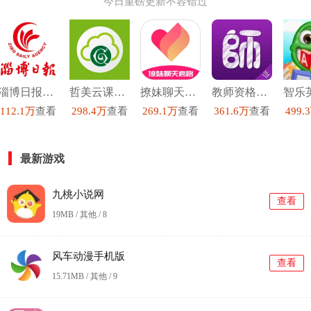
今日重磅更新不容错过
淄博日报官方最新版
哲美云课堂最新免费版
撩妹聊天套路安卓免费版
教师资格证手机最新版
112.1万
查看
298.4万
查看
269.1万
查看
361.6万
查看
499.
最新游戏
九桃小说网
查看
19MB / 其他 /
8
风车动漫手机版
查看
15.71MB / 其他 /
9