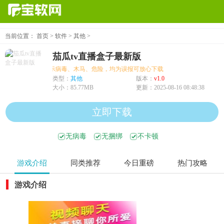
当前位置：
首页
>
软件
>
其他
>
茄瓜tv直播盒子最新版
个别机型提示病毒、木马、危险，均为误报可放心下载
类型：
其他
版本：
v1.0
大小：
85.77MB
更新：
2025-08-16 08:48:38
立即下载
无病毒
无捆绑
不卡顿
游戏介绍
同类推荐
今日重磅
热门攻略
游戏介绍