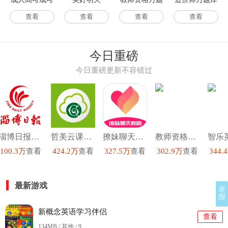
库
查看
查看
查看
查看
今日重磅
今日重磅更新不容错过
淄博日报官方最新版
哲美云课堂最新免费版
撩妹聊天套路安卓免费版
教师资格证手机最新版
100.3万
查看
424.2万
查看
327.5万
查看
302.9万
查看
344.
最新游戏
举
报
新概念英语学习伴侣
查看
134MB / 其他 /
9