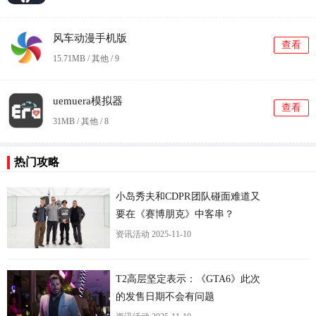
风车动漫手机版
查看
15.71MB / 其他 /
9
uemuera模拟器
查看
31MB / 其他 /
8
更
热门攻略
小岛秀夫和CDPR团队碰面难道又
要在《赛博朋克》中客串？
资讯活动
2025-11-10
T2高层坚定表示：《GTA6》此次
的发售日期不会有问题