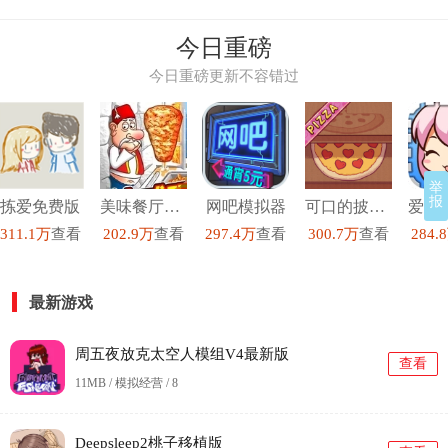
今日重磅
今日重磅更新不容错过
举
报
拣爱免费版
美味餐厅模拟经营2
网吧模拟器
可口的披萨美味的披萨最新版
311.1万
查看
202.9万
查看
297.4万
查看
300.7万
查看
284.
最新游戏
周五夜放克太空人模组V4最新版
查看
11MB / 模拟经营 /
8
Deepsleep2桃子移植版