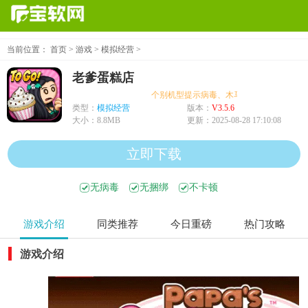
当前位置：
首页
>
游戏
>
模拟经营
>
老爹蛋糕店
个别机型提示病毒、木马、危险，均为误报可
类型：
模拟经营
版本：
V3.5.6
大小：
8.8MB
更新：
2025-08-28 17:10:08
立即下载
无病毒
无捆绑
不卡顿
游戏介绍
同类推荐
今日重磅
热门攻略
游戏介绍