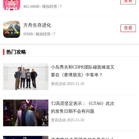
查看
462.44MB / 模拟经营 /
7
方舟生存进化
查看
95MB / 模拟经营 /
7
更
热门攻略
小岛秀夫和CDPR团队碰面难道又
要在《赛博朋克》中客串？
资讯活动
2025-11-10
T2高层坚定表示：《GTA6》此次
的发售日期不会有问题
资讯活动
2025-11-10