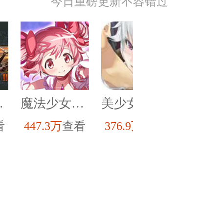
今日重磅更新不容错过
手机版
魔法少女小圆手机版
美少女万华镜4
光
看
447.3万
查看
376.9万
查看
337.6