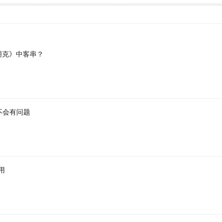
朋克》中客串？
不会有问题
用