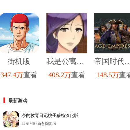
街机版
我是公寓管理员汉化版
帝国时代3
347.4万
查看
408.2万
查看
148.5万
查
最新游戏
奈的教育日记桃子移植汉化版
14.91MB / 角色扮演 /
9