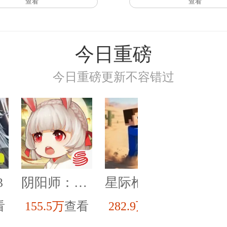
查看
查看
今日重磅
今日重磅更新不容错过
3
阴阳师：百闻牌
星际枪火风暴
看
155.5万
查看
282.9万
查看
347.4