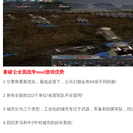
拿破仑全面战争mod游戏优势
1 引擎将重新优化，最低设置下，士兵们都会有64张不同的脸!
2 将有全新的322个单位!各国军队不在雷同!
3 城市分为三个类型，工业化的城市专注于武器，军备和招募军队，经
4 回归罗马和中2中对城市的掠夺系统!