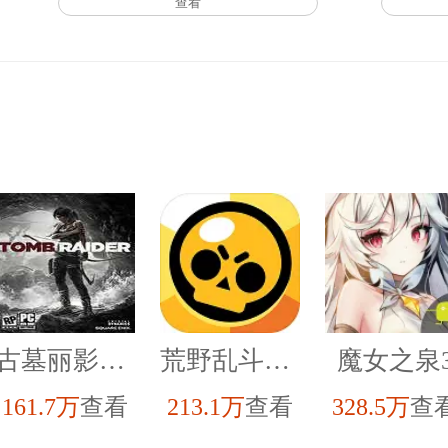
查看
古墓丽影9修改器豪华版
荒野乱斗最新版
魔女之泉
161.7万
查看
213.1万
查看
328.5万
查