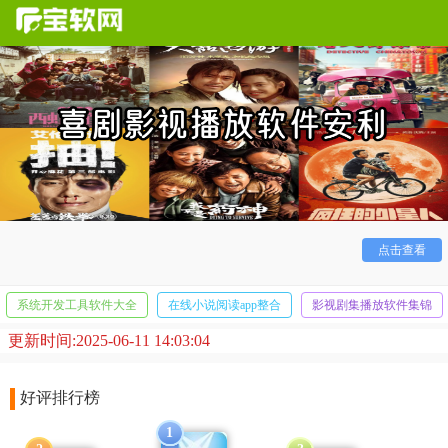
相信大家都十分喜欢看喜剧，各种搞笑的名场面让人捧腹
点击查看
大笑，让你在不断地欢笑中度过无聊的时间！今天也是为大家
带来了当前最全的
喜剧影视
播放软件！经典喜剧港片到现在的
热门喜剧电影应有尽有！让你笑不停！
系统开发工具软件大全
在线小说阅读app整合
影视剧集播放软件集锦
更新时间:2025-06-11 14:03:04
好评排行榜
1