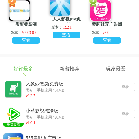
2
3
人人影视pro免
蛋蛋赞影视
萝莉社无广告版
费版
版本：
v2.2.1
版本：
V2.03.00
版本：
v3.0
查看
查看
查看
好评最多
新游推荐
玩家最爱
大象gv视频免费版
查看
类别：手机应用 / 34MB
v3.2.7
小草影视纯净版
查看
类别：手机应用 / 20MB
v1.0.4
555电影无广告版