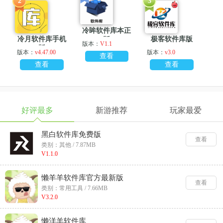
2
3
冷眸软件库本正
冷月软件库手机
极客软件库版
版
版本：
V1.1
版
版本：
v4.47.00
版本：
v3.0
查看
查看
查看
好评最多
新游推荐
玩家最爱
黑白软件库免费版
查看
类别：其他 / 7.87MB
V1.1.0
懒羊羊软件库官方最新版
查看
类别：常用工具 / 7.66MB
V3.2.0
懒洋羊软件库