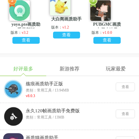
2
3
大白阁画质助手
yoyo.pte画质助
PUBGMC画质
版本：
v1.2
手最新版
大师小沐风
版本：
v3.2
版本：
v1.0.0
查看
查看
查看
好评最多
新游推荐
玩家最爱
殇痕画质助手正版
查看
类别：常用工具 / 13.94MB
v8.0.3
永久120帧画质助手免费版
查看
类别：常用工具 / 13MB
画质猫画质助手