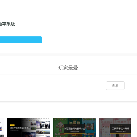
频苹果版
看
玩家最爱
查看