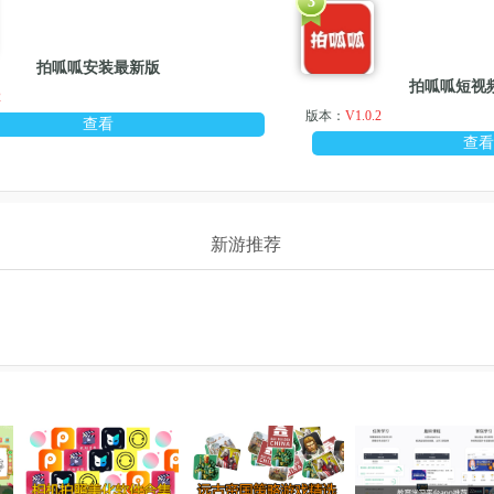
3
拍呱呱安装最新版
拍呱呱短视
2
版本：
V1.0.2
查看
查
新游推荐