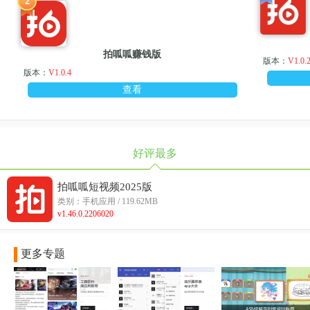
2
拍呱呱赚钱版
版本：
V1.0.
版本：
V1.0.4
查看
好评最多
拍呱呱短视频2025版
类别：手机应用 / 119.62MB
v1.46.0.2206020
更多专题