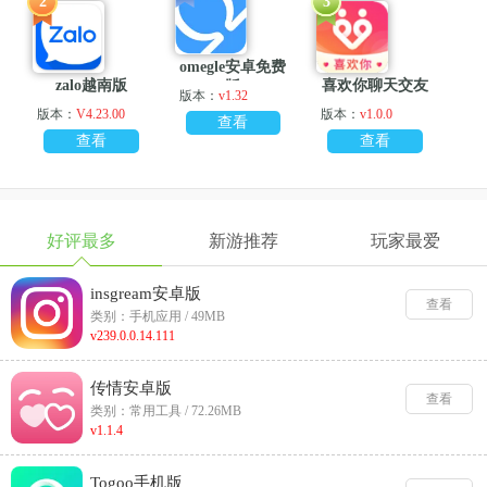
2
3
omegle安卓免费
zalo越南版
喜欢你聊天交友
版
版本：
v1.32
版本：
V4.23.00
版本：
v1.0.0
查看
查看
查看
好评最多
新游推荐
玩家最爱
insgream安卓版
查看
类别：手机应用 / 49MB
v239.0.0.14.111
传情安卓版
查看
类别：常用工具 / 72.26MB
v1.1.4
Togoo手机版