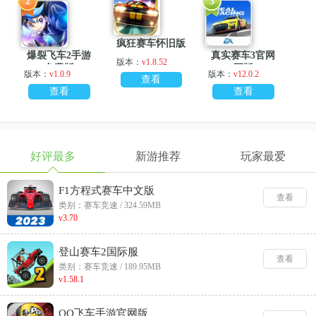
2
3
疯狂赛车怀旧版
爆裂飞车2手游
真实赛车3官网
版本：
v1.8.52
免费版
正版
版本：
v1.0.9
版本：
v12.0.2
查看
查看
查看
好评最多
新游推荐
玩家最爱
F1方程式赛车中文版
查看
类别：赛车竞速 / 324.59MB
v3.70
登山赛车2国际服
查看
类别：赛车竞速 / 189.95MB
v1.58.1
QQ飞车手游官网版