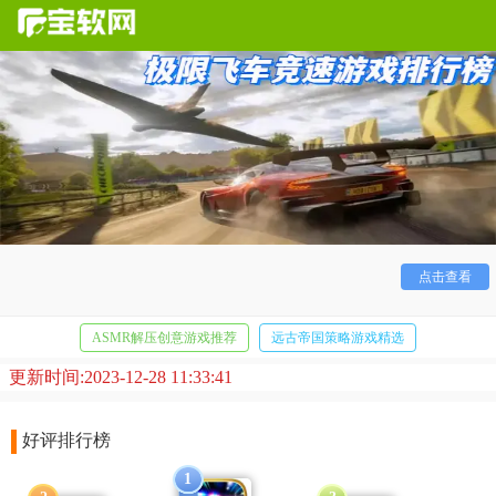
【
极限飞车竞速
游戏排行榜】这类是比较刺激的飞车竞技
玩法的游戏，在其中各种车型可以通过做任务解锁的方式获
得，在游戏中体验极限竞技的玩法，各种赛车场景尽情体验，
对竞技类游戏感兴趣的小伙伴们快来本站下载试试吧。
点击查看
ASMR解压创意游戏推荐
远古帝国策略游戏精选
更新时间:2023-12-28 11:33:41
休闲消除闯关游戏大全
好评排行榜
1