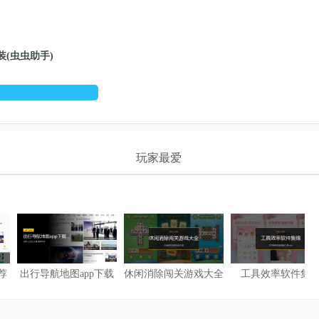
(虫虫助手)
看
玩家最爱
荐
出行导航地图app下载
休闲消除闯关游戏大全
工具效率软件集