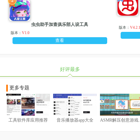
2
虫虫助手加查俱乐部人设工具
版本：
V4.2.
版本：
V1.0
查看
好评最多
更多专题
工具软件库应用推荐
音乐播放器app大全
ASMR