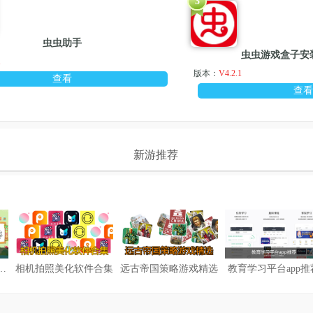
3
虫虫助手
虫虫游戏盒子安装
1
版本：
V4.2.1
查看
查
新游推荐
解压创意游戏推荐
相机拍照美化软件合集
远古帝国策略游戏精选
教育学习平台app推