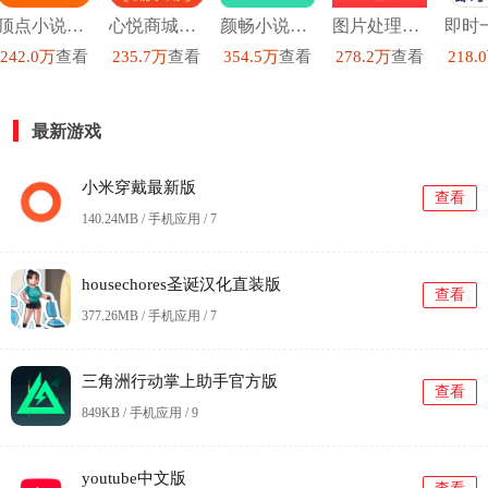
顶点小说去广告版
心悦商城安卓直装版
颜畅小说安卓官方版
图片处理p图直装版
242.0万
查看
235.7万
查看
354.5万
查看
278.2万
查看
218.
最新游戏
小米穿戴最新版
查看
140.24MB / 手机应用 /
7
housechores圣诞汉化直装版
查看
377.26MB / 手机应用 /
7
三角洲行动掌上助手官方版
查看
849KB / 手机应用 /
9
youtube中文版