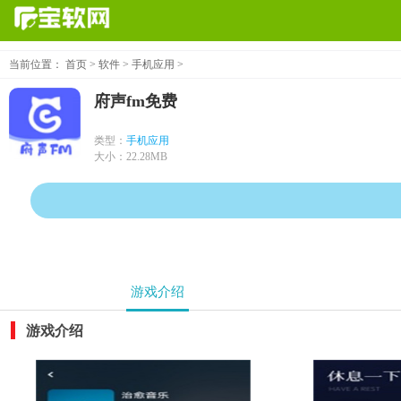
当前位置：
首页
>
软件
>
手机应用
>
府声fm免费
个别机型提示病毒、木马、危险，均为误报可放心下
类型：
手机应用
大小：
22.28MB
游戏介绍
游戏介绍