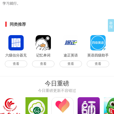
学习就行。
举
同类推荐
报
六级估分器无
记忆单词
途正英语
英语四级助手
广告版
查看
查看
查看
查看
今日重磅
今日重磅更新不容错过