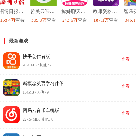
淄博日报官方最新版
哲美云课堂最新免费版
撩妹聊天套路安卓免费版
教师资格证手机最新版
158.4万
查看
309.9万
查看
243.6万
查看
187.1万
查看
346.
最新游戏
快手创作者版
查看
98.41MB / 其他 /
7
新概念英语学习伴侣
查看
134MB / 其他 /
9
网易云音乐车机版
查看
227.54MB / 其他 /
8