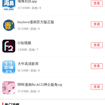
海角社区app
查看
117.01MB / 其他 /
8
boylove漫画官方版正版
查看
35.51MB / 其他 /
9
f2短视频
查看
1.92MB / 其他 /
7
大牛高清影库
查看
92.51MB / 其他 /
8
哔咔漫画PicACG绅士版免vip
查看
37.47MB / 其他 /
9
更
热门攻略