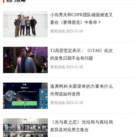
小岛秀夫和CDPR团队碰面难道又
要在《赛博朋克》中客串？
资讯活动
2025-11-10
T2高层坚定表示：《GTA6》此次
的发售日期不会有问题
资讯活动
2025-11-10
逃离鸭科夫愿望单的力量有什么
作用该如何使用
资讯活动
2025-11-10
《光与夜之恋》光结局与夜结局
差异及对应男主集合