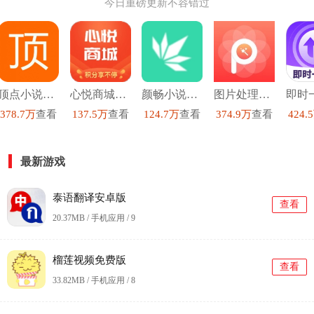
今日重磅更新不容错过
顶点小说去广告版
心悦商城安卓直装版
颜畅小说安卓官方版
图片处理p图直装版
378.7万
查看
137.5万
查看
124.7万
查看
374.9万
查看
424.
最新游戏
泰语翻译安卓版
查看
20.37MB / 手机应用 /
9
榴莲视频免费版
查看
33.82MB / 手机应用 /
8