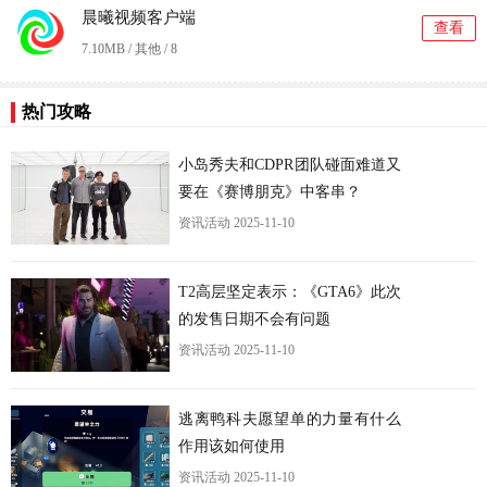
晨曦视频客户端
查看
7.10MB / 其他 /
8
更
热门攻略
小岛秀夫和CDPR团队碰面难道又
要在《赛博朋克》中客串？
资讯活动
2025-11-10
T2高层坚定表示：《GTA6》此次
的发售日期不会有问题
资讯活动
2025-11-10
逃离鸭科夫愿望单的力量有什么
作用该如何使用
资讯活动
2025-11-10