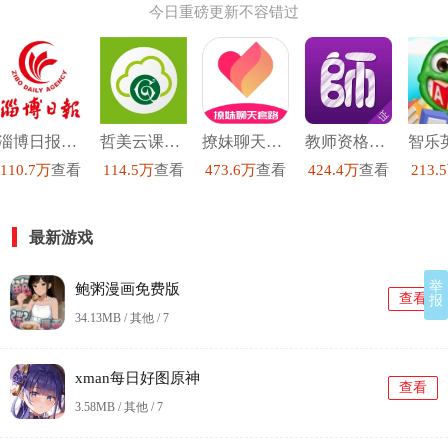
今日重磅更新不容错过
淄博日报官方最新版
哲美云课堂最新免费版
撩妹聊天套路安卓免费版
教师资格证手机最新版
110.7万
查看
114.5万
查看
473.6万
查看
424.4万
查看
213.
最新游戏
举
鲍粥漫画免费版
查看
报
34.13MB / 其他 /
7
xman每日好图原神
查看
3.58MB / 其他 /
7