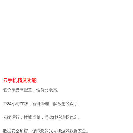
云手机精灵功能
低价享受高配置，性价比极高。
7*24小时在线，智能管理，解放您的双手。
云端运行，性能卓越，游戏体验流畅稳定。
数据安全加密，保障您的账号和游戏数据安全。