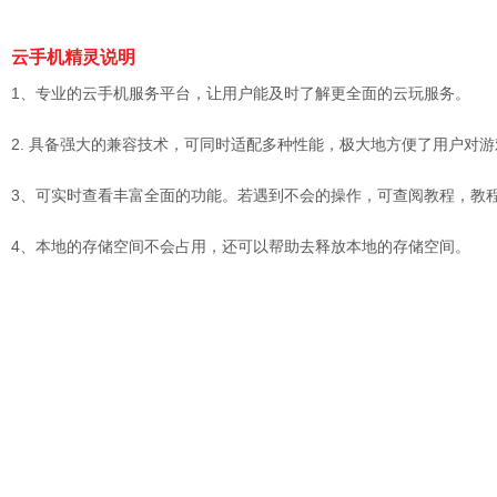
云手机精灵说明
1、专业的云手机服务平台，让用户能及时了解更全面的云玩服务。
2. 具备强大的兼容技术，可同时适配多种性能，极大地方便了用户对
3、可实时查看丰富全面的功能。若遇到不会的操作，可查阅教程，教
4、本地的存储空间不会占用，还可以帮助去释放本地的存储空间。