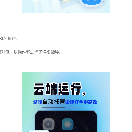
游戏的操作。
程对每一步操作都进行了详细指导。