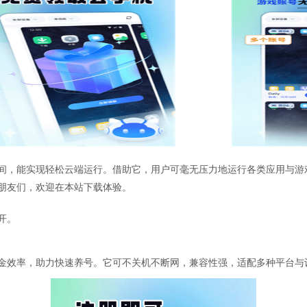
间，能实现轻松云端运行。借助它，用户可毫无压力地运行各类应用与游
朋友们，欢迎在本站下载体验。
打开。
金效率，助力快速养号。它可不关机不断网，兼容性强，适配多种平台与