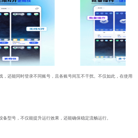
戏，还能同时登录不同账号，且各账号间互不干扰。不仅如此，在使用
设备型号，不仅能提升运行效果，还能确保稳定流畅运行。