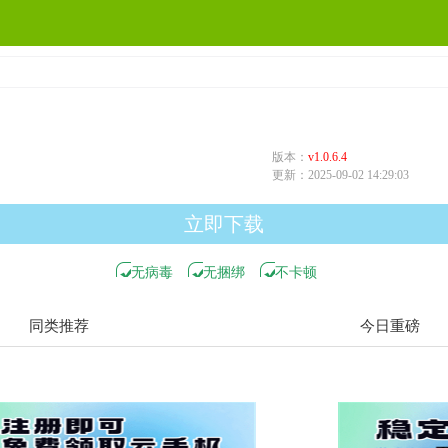
版本：
v1.0.6.4
更新：
2025-09-02 14:29:03
立即下载
无病毒
无捆绑
不卡顿
同类推荐
今日重磅