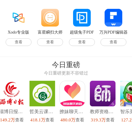
Xodo专业版
富星瞬扫大师
超级兔子PDF
万兴PDF编辑器
免费版
苹果版
查看
查看
查看
查看
今日重磅
今日重磅更新不容错过
淄博日报官方最新版
哲美云课堂最新免费版
撩妹聊天套路安卓免费版
教师资格证手机最新版
149.2万
查看
418.1万
查看
480.0万
查看
319.3万
查看
127.