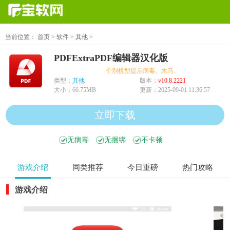
当前位置：
首页
>
软件
>
其他
>
PDFExtraPDF编辑器汉化版
个别机型提示病毒、木马、危险，均为误报可放
类型：
其他
版本：
v10.8.2221
大小：
66.75MB
更新：
2025-09-01 11:36:57
立即下载
无病毒
无捆绑
不卡顿
游戏介绍
同类推荐
今日重磅
热门攻略
游戏介绍