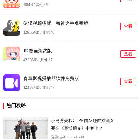
40MB / 其他 /
9
硬汉视频练就一番神之手免费版
查看
126.36MB / 其他 /
8
JK漫画免费版
查看
42.20MB / 其他 /
7
青草影视播放器软件免费版
查看
123.07MB / 其他 /
7
更
热门攻略
小岛秀夫和CDPR团队碰面难道又
要在《赛博朋克》中客串？
资讯活动
2025-11-10