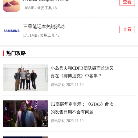
查看
108MB / 常用工具 /
8
三星笔记本热键驱动
查看
17.71MB / 常用工具 /
8
热门攻略
小岛秀夫和CDPR团队碰面难道又
要在《赛博朋克》中客串？
资讯活动
2025-11-10
T2高层坚定表示：《GTA6》此次
的发售日期不会有问题
资讯活动
2025-11-10
更