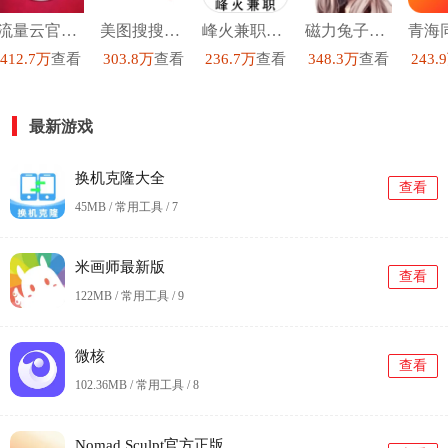
流量云官方正版
美图搜搜手机免费版
峰火兼职手机正版
磁力兔子搜索引擎手机免费版
412.7万
查看
303.8万
查看
236.7万
查看
348.3万
查看
243.
最新游戏
换机克隆大全
查看
45MB / 常用工具 /
7
米画师最新版
查看
122MB / 常用工具 /
9
微核
查看
102.36MB / 常用工具 /
8
Nomad Sculpt官方正版