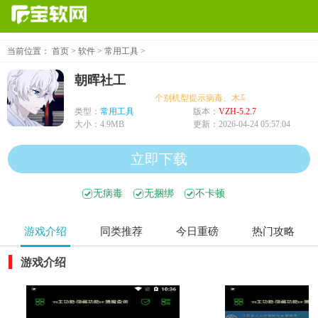
当前位置：
首页
>
软件
>
常用工具
>
朝晖社工
个别机型提示病毒、木马、危险，均为误报可
类型：
常用工具
版本：
VZH-5.2.7
大小：
4.9MB
更新：
2026-04-24 05:57:04
立即下载
无病毒
无捆绑
不卡顿
游戏介绍
同类推荐
今日重磅
热门攻略
游戏介绍