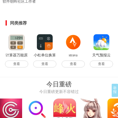
软件朝晖社区工作者
同类推荐
计算器万能原
小杜单位换算
strava
天气预报云
版
通用版
查看
查看
查看
查看
今日重磅
举
今日重磅更新不容错过
报