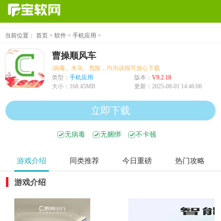
当前位置：
首页
>
软件
>
手机应用
>
曹操顺风车
个别机型提示病毒、木马、危险，均为误报可放心下载
类型：
手机应用
版本：
V9.2.18
大小：
168.45MB
更新：
2025-08-01 14:46:08
立即下载
无病毒
无捆绑
不卡顿
游戏介绍
同类推荐
今日重磅
热门攻略
游戏介绍