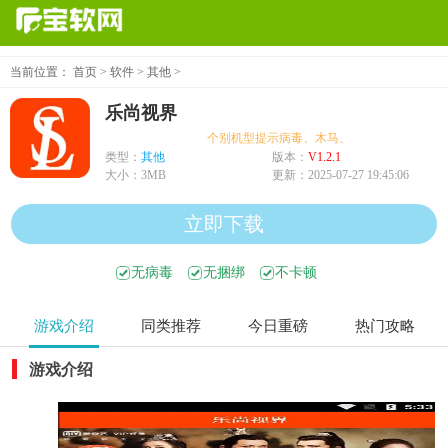
当前位置：
首页
>
软件
>
其他
>
乐尚视界
个别机型提示病毒、木马、危险，均为误报可放
类型：
其他
版本：
V1.2.1
大小：
3MB
更新：
2025-07-27 19:45:06
立即下载
无病毒
无捆绑
不卡顿
游戏介绍
同类推荐
今日重磅
热门攻略
游戏介绍