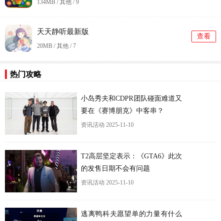
134MB / 其他 /
9
天天静听最新版
查看
20MB / 其他 /
7
热门攻略
更
小岛秀夫和CDPR团队碰面难道又
要在《赛博朋克》中客串？
资讯活动
2025-11-10
T2高层坚定表示：《GTA6》此次
的发售日期不会有问题
资讯活动
2025-11-10
逃离鸭科夫愿望单的力量有什么