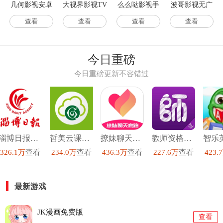
几何影视安卓
大视界影视TV
么么哒影视手
波哥影视无广
免费版
原版
机正版
告版
查看
查看
查看
查看
今日重磅
今日重磅更新不容错过
淄博日报官方最新版
哲美云课堂最新免费版
撩妹聊天套路安卓免费版
教师资格证手机最新版
326.1万
查看
234.0万
查看
436.3万
查看
227.6万
查看
423.
最新游戏
JK漫画免费版
查看