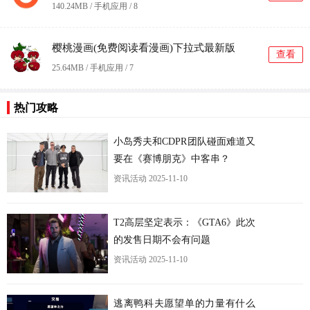
140.24MB / 手机应用 /
8
樱桃漫画(免费阅读看漫画)下拉式最新版
查看
25.64MB / 手机应用 /
7
热门攻略
小岛秀夫和CDPR团队碰面难道又
要在《赛博朋克》中客串？
资讯活动
2025-11-10
更
T2高层坚定表示：《GTA6》此次
的发售日期不会有问题
资讯活动
2025-11-10
逃离鸭科夫愿望单的力量有什么