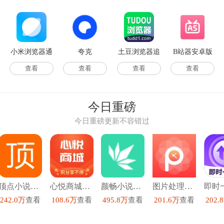
小米浏览器通
夸克
土豆浏览器追
B站器安卓版
用版
剧
查看
查看
查看
查看
今日重磅
今日重磅更新不容错过
顶点小说去广告版
心悦商城安卓直装版
颜畅小说安卓官方版
图片处理p图直装版
242.0万
查看
108.6万
查看
495.8万
查看
201.6万
查看
202.