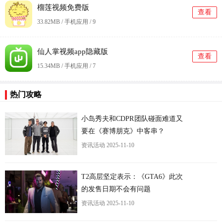
榴莲视频免费版
查看
33.82MB / 手机应用 /
9
仙人掌视频app隐藏版
查看
15.34MB / 手机应用 /
7
热门攻略
小岛秀夫和CDPR团队碰面难道又
要在《赛博朋克》中客串？
资讯活动
2025-11-10
T2高层坚定表示：《GTA6》此次
的发售日期不会有问题
资讯活动
2025-11-10
更