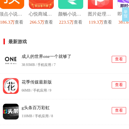
举
顶点小说去广告版
心悦商城安卓直装版
颜畅小说安卓官方版
图片处理p图直装版
报
186.3万
查看
266.5万
查看
223.5万
查看
119.3万
查看
381.
最新游戏
成人的世界one一个就够了
查看
38.93MB / 手机应用 /
7
花季传媒最新版
查看
66MB / 手机应用 /
9
g头条百万彩虹
查看
110MB / 手机应用 /
8