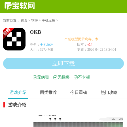
当前位置：
首页
>
软件
>
手机应用
>
OKB
个别机型提示病毒、木马、危险，均为误报
类型：
手机应用
版本：
v14
大小：
327.4MB
更新：
2026-04-22 18:54:04
立即下载
无病毒
无捆绑
不卡顿
游戏介绍
同类推荐
今日重磅
热门攻略
游戏介绍