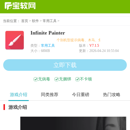
当前位置：
首页
>
软件
>
常用工具
>
Infinite Painter
个别机型提示病毒、木马、危险，均为误报可放心下
类型：
常用工具
版本：
V7.1.5
大小：
68MB
更新：
2026-04-24 10:55:04
立即下载
无病毒
无捆绑
不卡顿
游戏介绍
同类推荐
今日重磅
热门攻略
游戏介绍