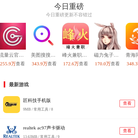
今日重磅
今日重磅更新不容错过
流量云官方正版
美图搜搜手机免费版
峰火兼职手机正版
磁力兔子搜索引擎手机免费版
255.9万
查看
343.9万
查看
172.6万
查看
170.0万
查看
348.
最新游戏
匠科技手机版
查看
9MB / 常用工具 /
8
realtek ac97声卡驱动
查看
13.63MB / 常用工具 /
9