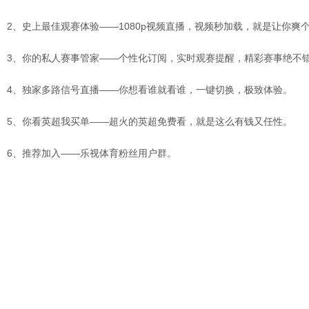
2、史上最佳观赛体验——1080p视频直播，视频秒加载，就是让你爽
3、你的私人赛事管家——个性化订阅，实时观赛提醒，精彩赛事绝不
4、独家多路信号直播——你想看谁就看谁，一键切换，极致体验。
5、你看英超我买单——超火的英超免费看，就是这么有钱又任性。
6、推荐加入——乐视体育粉丝用户群。