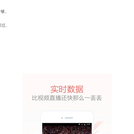
个够。
错过。