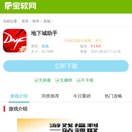
当前位置：
首页
>
软件
>
其他
>
地下城助手
个别机型提示病毒、木马、危险，均为误报可放
类型：
其他
版本：
V1.0.0
大小：
45.7MB
更新：
2025-09-03 17:32:38
立即下载
无病毒
无捆绑
不卡顿
游戏介绍
同类推荐
今日重磅
热门攻略
游戏介绍