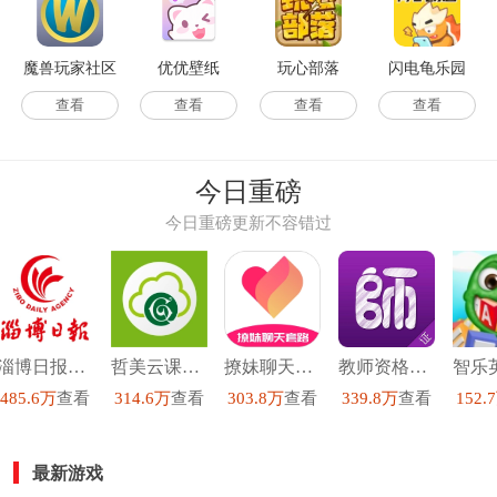
魔兽玩家社区
优优壁纸
玩心部落
闪电龟乐园
查看
查看
查看
查看
今日重磅
今日重磅更新不容错过
淄博日报官方最新版
哲美云课堂最新免费版
撩妹聊天套路安卓免费版
教师资格证手机最新版
485.6万
查看
314.6万
查看
303.8万
查看
339.8万
查看
152.
最新游戏