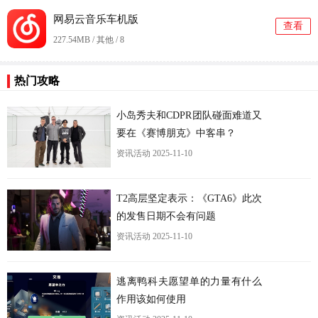
网易云音乐车机版
查看
227.54MB / 其他 /
8
热门攻略
小岛秀夫和CDPR团队碰面难道又
要在《赛博朋克》中客串？
资讯活动
2025-11-10
更
T2高层坚定表示：《GTA6》此次
的发售日期不会有问题
资讯活动
2025-11-10
逃离鸭科夫愿望单的力量有什么
作用该如何使用