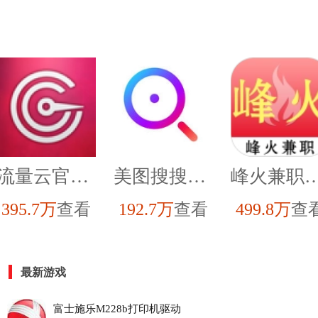
流量云官方正版
美图搜搜手机免费版
峰火兼职手
395.7万
查看
192.7万
查看
499.8万
查
最新游戏
富士施乐M228b打印机驱动