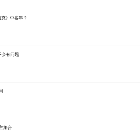
朋克》中客串？
不会有问题
用
主集合