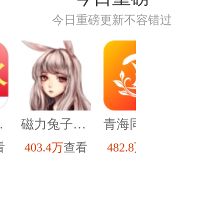
今日重磅更新不容错过
机正版
磁力兔子搜索引擎手机免费版
青海同城正版
看
403.4万
查看
482.8万
查看
186.8