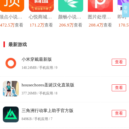
举
报
顶点小说去广告版
心悦商城安卓直装版
颜畅小说安卓官方版
图片处理p图直装版
472.5万
查看
171.2万
查看
206.9万
查看
208.4万
查看
170.
最新游戏
小米穿戴最新版
查看
140.24MB / 手机应用 /
9
housechores圣诞汉化直装版
查看
377.26MB / 手机应用 /
8
三角洲行动掌上助手官方版
查看
849KB / 手机应用 /
7