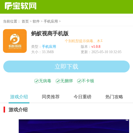
当前位置：
首页
>
软件
>
手机应用
>
蚂蚁视商手机版
个别机型提示病毒、木马、危险，均为误报可
类型：
手机应用
版本：
v1.0.8
大小：
33.3MB
更新：
2025-05-10 10:32:05
立即下载
无病毒
无捆绑
不卡顿
游戏介绍
同类推荐
今日重磅
热门攻略
游戏介绍