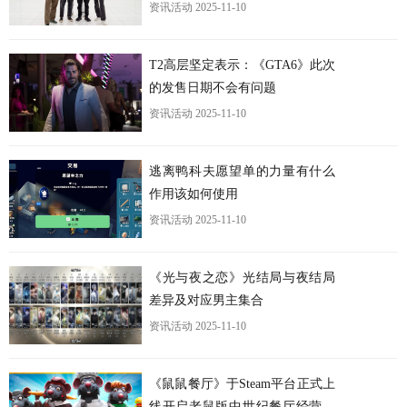
资讯活动
2025-11-10
更
T2高层坚定表示：《GTA6》此次
的发售日期不会有问题
资讯活动
2025-11-10
逃离鸭科夫愿望单的力量有什么
作用该如何使用
资讯活动
2025-11-10
《光与夜之恋》光结局与夜结局
差异及对应男主集合
资讯活动
2025-11-10
《鼠鼠餐厅》于Steam平台正式上
线开启老鼠版中世纪餐厅经营之