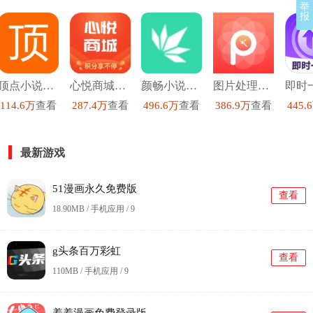
举
报
顶点小说去广告版
心悦商城安卓直装版
颜畅小说安卓官方版
图片处理p图直装版
114.6万
查看
287.4万
查看
496.6万
查看
386.9万
查看
445.
最新游戏
51漫画永久免费版
查看
18.90MB / 手机应用 /
9
g头条百万彩虹
查看
110MB / 手机应用 /
9