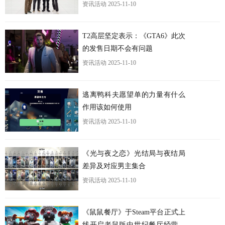
资讯活动
2025-11-10
更
T2高层坚定表示：《GTA6》此次
的发售日期不会有问题
资讯活动
2025-11-10
逃离鸭科夫愿望单的力量有什么
作用该如何使用
资讯活动
2025-11-10
《光与夜之恋》光结局与夜结局
差异及对应男主集合
资讯活动
2025-11-10
《鼠鼠餐厅》于Steam平台正式上
线开启老鼠版中世纪餐厅经营之