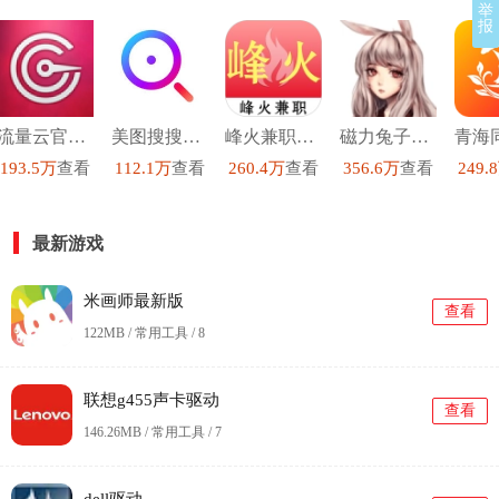
举
报
流量云官方正版
美图搜搜手机免费版
峰火兼职手机正版
磁力兔子搜索引擎手机免费版
193.5万
查看
112.1万
查看
260.4万
查看
356.6万
查看
249.
最新游戏
米画师最新版
查看
122MB / 常用工具 /
8
联想g455声卡驱动
查看
146.26MB / 常用工具 /
7