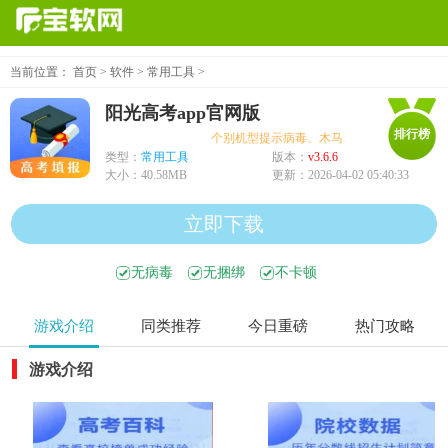
当前位置：
首页
>
软件
>
常用工具
>
阳光高考app官网版
排行榜
个别机型提示病毒、木马、危险，均为误报可
类型：
常用工具
版本：
v3.6.6
大小：
40.58MB
更新：
2026-04-02 05:40:33
立即下载
无病毒
无捆绑
不卡顿
游戏介绍
同类推荐
今日重磅
热门攻略
游戏介绍