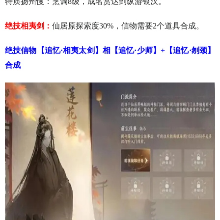
特质扬州慢：烹调8级，成名赏达到纵游银汉。
绝技相夷剑：
仙居原探索度30%，信物需要2个道具合成。
绝技信物【追忆·相夷太剑】相【追忆·少师】+【追忆·刎颈】
合成