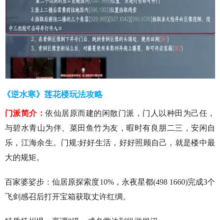
《逆水寒》莲花楼玩法攻略
门派简介：
依仙居原而建的闲散门派，门人以种田为己任，
与碧水青山为伴、菜田鱼竹为友，暇时有良朋二三，安闲自
乐，江海余生。门规:好好生活，好好照顾自己，就是楼中最
大的规矩。
百家婆娑步：仙居原探索度10%，永夜星都(498 1660)完成3个
飞剑感召后打开宝箱获取丈许红绸。