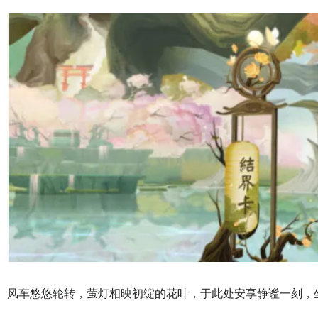
风车悠悠轮转，萤灯相映初绽的花叶，于此处安享静谧一刻，