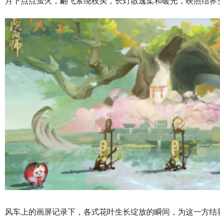
月下点点萤火，翩飞萦绕枝头，长灯散逸柔和暖光，映照结界
风车上的画屏记录下，各式花叶生长绽放的瞬间，为这一方结