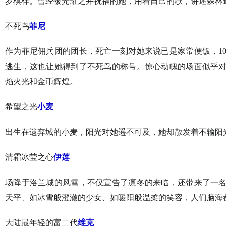
岁模样。曾经被光耀之井祝福的她，用着自己的歌，讲述森林
不死鸟
菲尼
作为菲尼佣兵团的团长，死亡一刻对她来说已是家常便饭，10
逃生，这也让她得到了不死鸟的称号。惊心动魄的场面似乎
焰火光和金币辉煌。
希望之光
小麦
出生在遗弃城的小麦，阳光对她遥不可及，她却散发着不输阳
清霜冰莹之心
伊莲
场降于洛兰城的风雪，不仅宣告了凛冬的来临，还带来了一
天平、如冰雪般澄澈的少女、如暖阳般温柔的笑容，人们脑海
大陆最年轻的富二代
维克