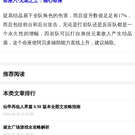
命座六·无垢之土：核心命座
提高结晶盾下全队角色的伤害，而且提升数值足足有17%，
而且包括前台和后台攻击，无论是打岩队还是反应队都是一
个永久性的增幅，四岩队可以打自身挂元素敌人产生结晶
盾，这个命座使阿贝多辅助能力直线上升，建议抽取。
猜你喜欢
推荐阅读
本类文章排行
仙帝再临人界篇 0.98 版本全图文攻略指南
2024-10-30 16:45:09
淑女广场游戏全攻略解析
2024-10-30 15:19:20