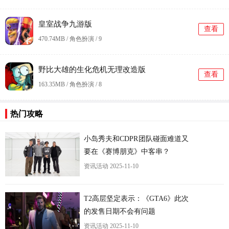
皇室战争九游版
查看
470.74MB / 角色扮演 /
9
野比大雄的生化危机无理改造版
查看
163.35MB / 角色扮演 /
8
热门攻略
小岛秀夫和CDPR团队碰面难道又
要在《赛博朋克》中客串？
资讯活动
2025-11-10
更
T2高层坚定表示：《GTA6》此次
的发售日期不会有问题
资讯活动
2025-11-10