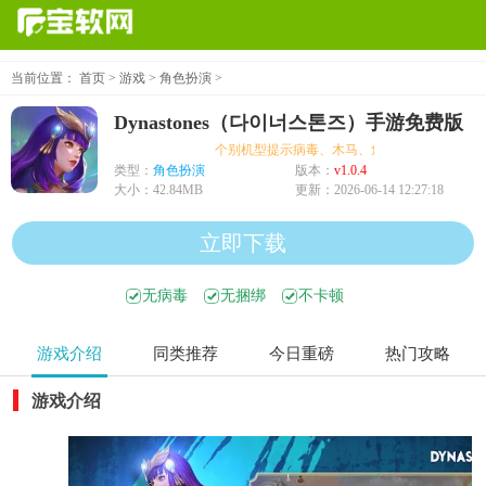
当前位置：
首页
>
游戏
>
角色扮演
>
Dynastones（다이너스톤즈）手游免费版
个别机型提示病毒、木马、危险，均为误报可放
类型：
角色扮演
版本：
v1.0.4
大小：
42.84MB
更新：
2026-06-14 12:27:18
立即下载
无病毒
无捆绑
不卡顿
游戏介绍
同类推荐
今日重磅
热门攻略
游戏介绍