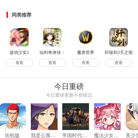
同类推荐
波动少女2
仙剑奇侠传：
魔兽世界
轩辕剑3天之痕
新的开始
手机版
查看
查看
查看
查看
今日重磅
今日重磅更新不容错过
街机版
我是公寓管理员汉化版
帝国时代3手机版
魔法少女小圆手机版