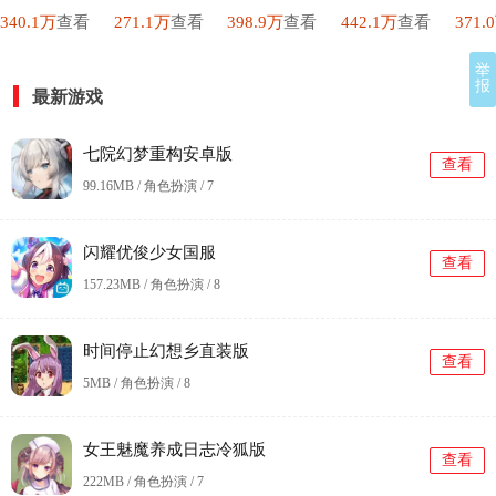
340.1万
查看
271.1万
查看
398.9万
查看
442.1万
查看
371.
举
报
最新游戏
七院幻梦重构安卓版
查看
99.16MB / 角色扮演 /
7
闪耀优俊少女国服
查看
157.23MB / 角色扮演 /
8
时间停止幻想乡直装版
查看
5MB / 角色扮演 /
8
女王魅魔养成日志冷狐版
查看
222MB / 角色扮演 /
7