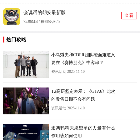
会说话的胡安最新版
查看
75.96MB / 模拟经营 /
8
更
热门攻略
小岛秀夫和CDPR团队碰面难道又
要在《赛博朋克》中客串？
资讯活动
2025-11-10
T2高层坚定表示：《GTA6》此次
的发售日期不会有问题
资讯活动
2025-11-10
逃离鸭科夫愿望单的力量有什么
作用该如何使用