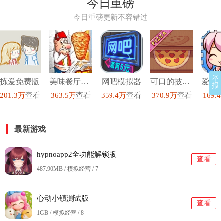
今日重磅
今日重磅更新不容错过
举
拣爱免费版
美味餐厅模拟经营2
网吧模拟器
可口的披萨美味的披萨最新版
报
201.3万
查看
363.5万
查看
359.4万
查看
370.9万
查看
169.
最新游戏
hypnoapp2全功能解锁版
查看
487.90MB / 模拟经营 /
7
心动小镇测试版
查看
1GB / 模拟经营 /
8