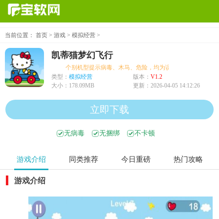
当前位置：
首页
>
游戏
>
模拟经营
>
凯蒂猫梦幻飞行
个别机型提示病毒、木马、危险，均为误报可放心下载
类型：
模拟经营
版本：
V1.2
大小：
178.09MB
更新：
2026-04-05 14:12:26
立即下载
无病毒
无捆绑
不卡顿
游戏介绍
同类推荐
今日重磅
热门攻略
游戏介绍