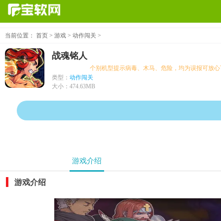
当前位置：
首页
>
游戏
>
动作闯关
>
战魂铭人
个别机型提示病毒、木马、危险，均为误报可放心下载
类型：
动作闯关
大小：
474.63MB
游戏介绍
游戏介绍