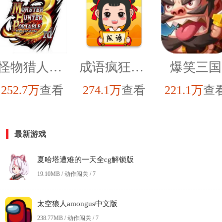
怪物猎人P3汉化高清版
成语疯狂猜红包版
爆笑三国
252.7万
查看
274.1万
查看
221.1万
查
最新游戏
夏哈塔遭难的一天全cg解锁版
19.10MB / 动作闯关 /
7
太空狼人amongus中文版
238.77MB / 动作闯关 /
7