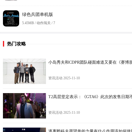
绿色兵团单机版
5.45MB / 动作闯关 /
7
热门攻略
小岛秀夫和CDPR团队碰面难道又要在《赛博
资讯活动
2025-11-10
T2高层坚定表示：《GTA6》此次的发售日期
资讯活动
2025-11-10
逃离鸭科夫愿望单的力量有什么作用该如何使