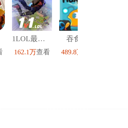
1LOL最新版
吞食鱼2
坏
看
162.1万
查看
489.8万
查看
262.9