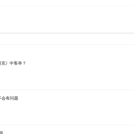
朋克》中客串？
不会有问题
用