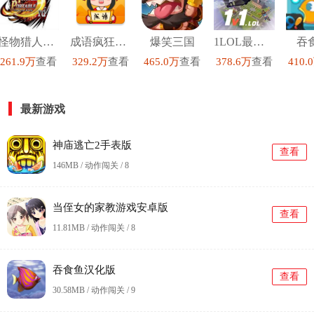
怪物猎人P3汉化高清版
成语疯狂猜红包版
爆笑三国
1LOL最新版
吞
261.9万
查看
329.2万
查看
465.0万
查看
378.6万
查看
410.
最新游戏
神庙逃亡2手表版
查看
146MB / 动作闯关 /
8
当侄女的家教游戏安卓版
查看
11.81MB / 动作闯关 /
8
吞食鱼汉化版
查看
30.58MB / 动作闯关 /
9