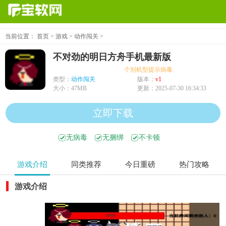
当前位置：
首页
>
游戏
>
动作闯关
>
不对劲的明日方舟手机最新版
个别机型提示病毒、木马、危险，均为误
类型：
动作闯关
版本：
v1
大小：
47MB
更新：
2025-07-30 16:34:33
立即下载
无病毒
无捆绑
不卡顿
游戏介绍
同类推荐
今日重磅
热门攻略
游戏介绍