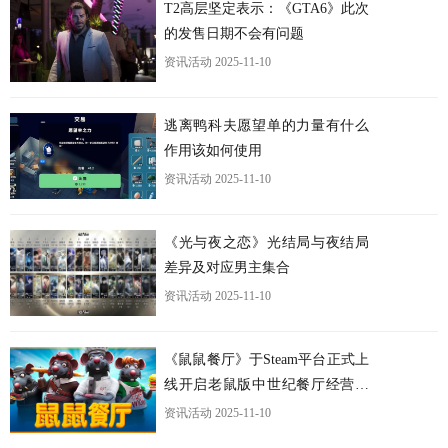
T2高层坚定表示：《GTA6》此次
的发售日期不会有问题
资讯活动
2025-11-10
逃离鸭科夫愿望单的力量有什么
作用该如何使用
资讯活动
2025-11-10
《光与夜之恋》光结局与夜结局
差异及对应男主集合
资讯活动
2025-11-10
《鼠鼠餐厅》于Steam平台正式上
线开启老鼠版中世纪餐厅经营之
旅
资讯活动
2025-11-10