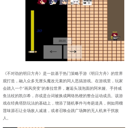
《不对劲的明日方舟》是一款基于热门策略手游《明日方舟》的世界
观打造，融入众多无厘头魔改元素的同人恶搞游戏。在游戏里，玩家
会踏入一个“画风突变”的泰拉世界，邂逅头顶泡面的阿米娅、手持咸
鱼法杖的凯尔希，亦或是台词被换成网络热梗的整合运动成员。该游
戏在经典塔防玩法的基础上，增添了随机事件与奇葩道具，例如用榴
莲味源石让全场敌人减速，或者召唤会跳广场舞的无人机来干扰敌
人。