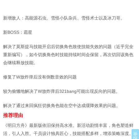
新增敌人：高能源石虫、雪怪小队杂兵、雪怪术士以及冰刀哥。
新BOSS：霜星
解决了莫斯提马技能开启后切换角色致使技能失效的问题（近乎完全
重新编写），如今切换角色时技能持续时间会保留，再次切回该角色
会继续释放技能。
修复了W放炸弹后没有倒数音效的问题
较为偷懒地解决了W放炸弹后321bang可能出现反向的问题。
解决了通过来回疯狂切换角色能在空中达成缓降效果的问题。
推荐理由
《明日方舟》最新版依旧保持高水准。新活动剧情丰富，角色塑造鲜
活，引人入胜。干员设计独具匠心，技能搭配多样，增添策略深度。
举
报