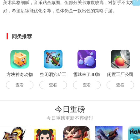
美术风格细腻，音乐贴合氛围。但部分关卡难度较高，对新手不太友
好，希望后续能优化引导，总体仍是一款出色的策略手游。
同类推荐
方块神奇动物
空闲洞穴矿工
雪球来了3D游
闲置工厂公司
安卓直装版
(IdleMiner)手游
戏官方版
手游无广告版
查看
查看
查看
查看
无广告版
今日重磅
今日重磅更新不容错过