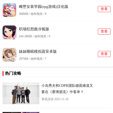
雌堕女装学园(rpg游戏)汉化版
查看
300MB / 动作闯关 /
9
职场狂想曲冷狐版
查看
244.38MB / 动作闯关 /
9
妹妹睡眠模拟器安卓版
查看
297MB / 动作闯关 /
7
热门攻略
小岛秀夫和CDPR团队碰面难道又
要在《赛博朋克》中客串？
资讯活动
2025-11-10
更