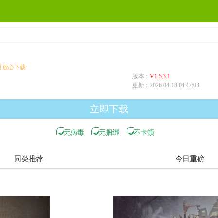
版本：
V1.5.3.1
更新：
2026-04-18 04:47:03
立即下载
无病毒
无捆绑
不卡顿
同类推荐
今日重磅