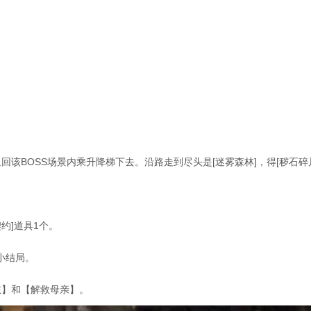
回该BOSS场景内乘升降梯下去。沿路走到尽头是[迷雾森林]，得[秽石碎
约]道具1个。
小结局。
孩】和【解救母亲】。