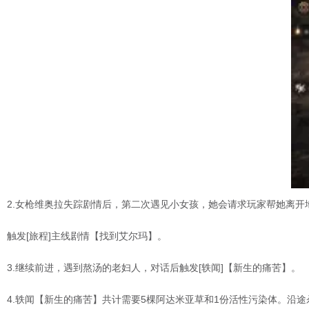
2.女枪维奥拉失踪剧情后，第二次遇见小女孩，她会请求玩家帮她离开
触发[旅程]主线剧情【找到艾尔玛】。
3.继续前进，遇到熬汤的老妇人，对话后触发[轶闻]【新生的痛苦】。
4.轶闻【新生的痛苦】共计需要5棵阿达米亚草和1份活性污染体。沿