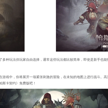
了多种玩法供玩家自由选择，通常这些玩法都比较简单，即使是新手也能
在游戏中，你将展开一场紧张刺激的冒险，在未知的地图上进行战斗。高
帕斯卡契约》免费版吧！