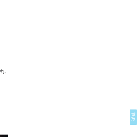
片]。
举
报