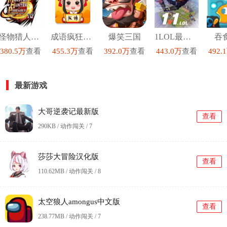
怪物猎人P3汉化高清版
成语疯狂猜红包版
爆笑三国
1LOL最新版
吞
380.5万
查看
455.3万
查看
392.0万
查看
443.0万
查看
492.
最新游戏
大哥逆袭记最新版
查看
290KB / 动作闯关 /
7
莎莎大冒险汉化版
查看
110.62MB / 动作闯关 /
8
太空狼人amongus中文版
查看
238.77MB / 动作闯关 /
7