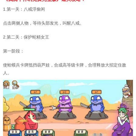
1.第一关：八戒浮偷闲
点击两侧人物，等待头部发光，叫醒八戒。
2.第二关：保护蛇精女王
第一阶段：
使蛤蟆兵卡牌抵挡葫芦娃，合成高等级卡牌，合理释放大招定住敌
人。