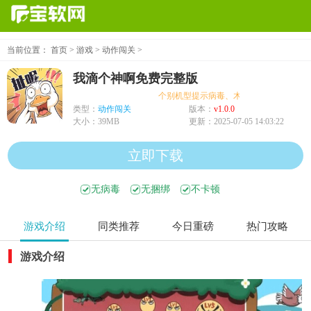
当前位置：
首页
>
游戏
>
动作闯关
>
我滴个神啊免费完整版
个别机型提示病毒、木马、危险，均为误报可放
类型：
动作闯关
版本：
v1.0.0
大小：
39MB
更新：
2025-07-05 14:03:22
立即下载
无病毒
无捆绑
不卡顿
游戏介绍
同类推荐
今日重磅
热门攻略
游戏介绍