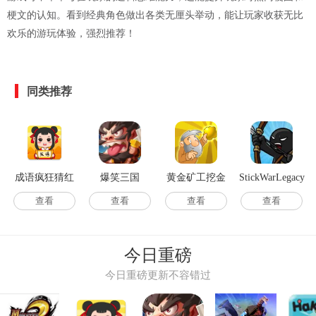
梗文的认知。看到经典角色做出各类无厘头举动，能让玩家收获无比
欢乐的游玩体验，强烈推荐！
同类推荐
成语疯狂猜红
爆笑三国
黄金矿工挖金
StickWarLegacy
包版
矿
查看
查看
查看
查看
今日重磅
今日重磅更新不容错过