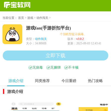
当前位置：
首页
>
游戏
>
动作闯关
>
游戏fan(手游折扣平台)
个别机型提示病毒、木马、危险，均为误
类型：
动作闯关
版本：
v3.0.2
大小：
34.88MB
更新：
2025-09-03 12:43:41
立即下载
无病毒
无捆绑
不卡顿
游戏介绍
同类推荐
今日重磅
热门攻略
游戏介绍