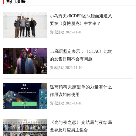
热门攻略
小岛秀夫和CDPR团队碰面难道又
要在《赛博朋克》中客串？
资讯活动
2025-11-10
更
T2高层坚定表示：《GTA6》此次
的发售日期不会有问题
资讯活动
2025-11-10
逃离鸭科夫愿望单的力量有什么
作用该如何使用
资讯活动
2025-11-10
《光与夜之恋》光结局与夜结局
差异及对应男主集合