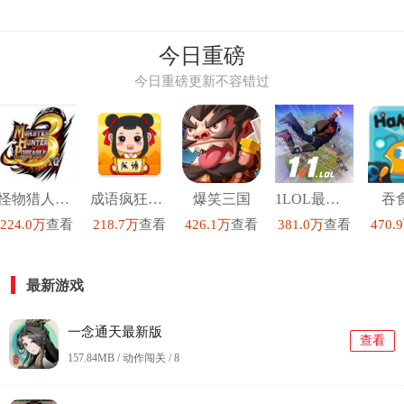
今日重磅
今日重磅更新不容错过
怪物猎人P3汉化高清版
成语疯狂猜红包版
爆笑三国
1LOL最新版
吞
224.0万
查看
218.7万
查看
426.1万
查看
381.0万
查看
470.
最新游戏
一念通天最新版
查看
157.84MB / 动作闯关 /
8