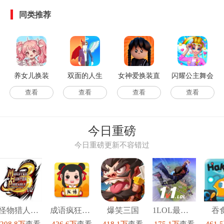
同类推荐
养女儿换装
双面的人生
女神爱换装直
闪耀公主舞会
3D(ChooseLife3D)
装游戏版
无广告版
查看
查看
查看
查看
游戏完整版
今日重磅
今日重磅更新不容错过
怪物猎人P3汉化高清版
成语疯狂猜红包版
爆笑三国
1LOL最新版
吞