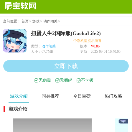
当前位置：
首页
>
游戏
>
动作闯关
>
扭蛋人生2国际服(GachaLife2)
个别机型提示病毒、木马、危险，均为
类型：
动作闯关
版本：
V0.86
大小：
67.7MB
更新：
2025-09-01 16:40:05
立即下载
无病毒
无捆绑
不卡顿
游戏介绍
同类推荐
今日重磅
热门攻略
游戏介绍