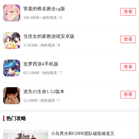
害羞的椎名酱全cg版
查看
146.56MB / 动作闯关 /
9
当侄女的家教游戏安卓版
查看
11.81MB / 动作闯关 /
8
造梦西游4手机版
查看
615.16MB / 动作闯关 /
7
迷失の生命1.52版本
查看
12.34MB / 动作闯关 /
7
更
热门攻略
小岛秀夫和CDPR团队碰面难道又