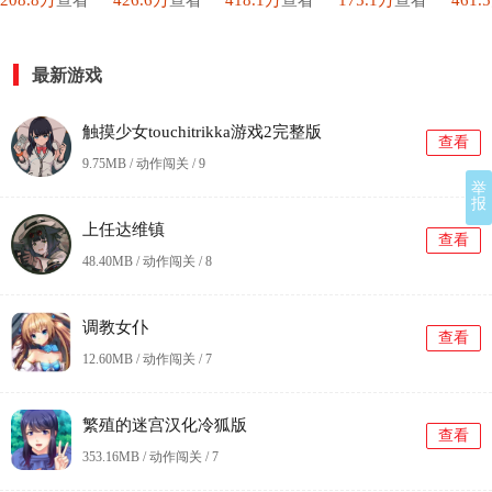
208.8万
查看
426.6万
查看
418.1万
查看
175.1万
查看
461.
最新游戏
触摸少女touchitrikka游戏2完整版
查看
9.75MB / 动作闯关 /
9
举
报
上任达维镇
查看
48.40MB / 动作闯关 /
8
调教女仆
查看
12.60MB / 动作闯关 /
7
繁殖的迷宫汉化冷狐版
查看
353.16MB / 动作闯关 /
7