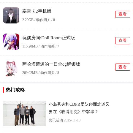
塞雷卡2手机版
查看
2.20GB / 动作闯关 /
8
玩偶房间:Doll Room正式版
查看
115.20MB / 动作闯关 /
7
萨哈塔遭遇的一日全cg解锁版
查看
269.02MB / 动作闯关 /
8
热门攻略
更
小岛秀夫和CDPR团队碰面难道又
要在《赛博朋克》中客串？
资讯活动
2025-11-10