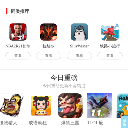
同类推荐
NBA2K21仿制
拉结尔
SillyWisher
铁路小旅行
版
(OfftheRails3D)
查看
查看
查看
查看
游戏完整版
今日重磅
今日重磅更新不容错过
举
怪物猎人P3汉化高清版
成语疯狂猜红包版
爆笑三国
1LOL最新版
吞
报