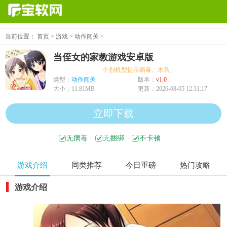
当前位置：
首页
>
游戏
>
动作闯关
>
当侄女的家教游戏安卓版
个别机型提示病毒、木马、危险，均为误报可放
类型：
动作闯关
版本：
v1.0
大小：
11.81MB
更新：
2026-08-05 12:31:17
立即下载
无病毒
无捆绑
不卡顿
游戏介绍
同类推荐
今日重磅
热门攻略
游戏介绍