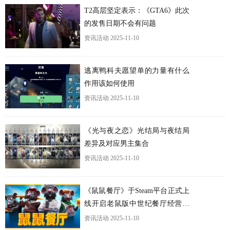
T2高层坚定表示：《GTA6》此次
的发售日期不会有问题
资讯活动
2025-11-10
逃离鸭科夫愿望单的力量有什么
作用该如何使用
资讯活动
2025-11-10
《光与夜之恋》光结局与夜结局
差异及对应男主集合
资讯活动
2025-11-10
《鼠鼠餐厅》于Steam平台正式上
线开启老鼠版中世纪餐厅经营之
旅
资讯活动
2025-11-10