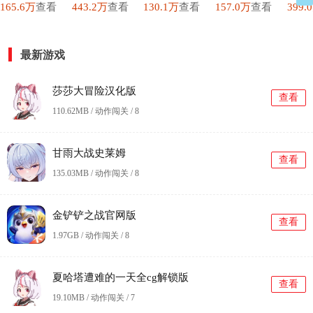
165.6万
查看
443.2万
查看
130.1万
查看
157.0万
查看
399.
最新游戏
莎莎大冒险汉化版
查看
110.62MB / 动作闯关 /
8
甘雨大战史莱姆
查看
135.03MB / 动作闯关 /
8
金铲铲之战官网版
查看
1.97GB / 动作闯关 /
8
夏哈塔遭难的一天全cg解锁版
查看
19.10MB / 动作闯关 /
7